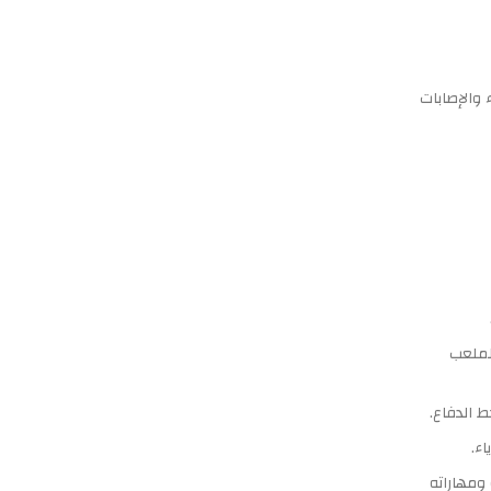
 والإصابات
للملعب
 الدفاع.
ء.
 ومهاراته