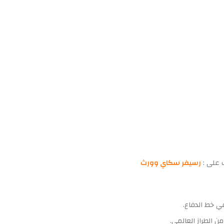
 على :
رسيفر سكاي وورث
ي خط الدفاع.
ن الطراز العالمي.