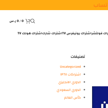
اتساب
0
/
0
ر.س
اك فولتشر
اشتراك يونيفرس TV
اشتراك شارك
اشتراك هولك TV
تصنيفات
Uncategorized
اشتراكات IPTV
الدوري الانجليزي
الدوري السعودي
كأس العالم