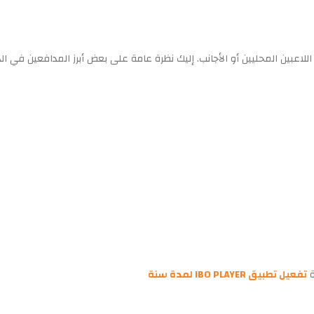
لاعبين المحليين أو الأجانب. إليك نظرة عامة على بعض أبرز المدافعين في ال
ة
تفعيل تطبيق IBO PLAYER لمدة سنة