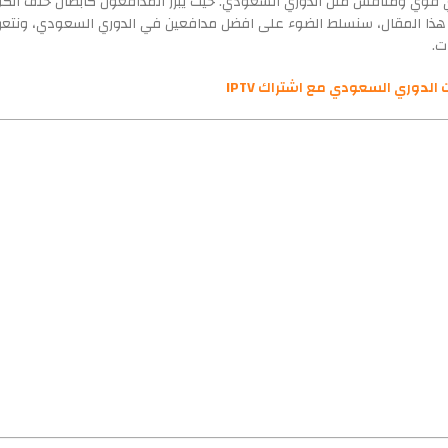
وري قوي ومنافس مثل الدوري السعودي. حيث يبرز المدافعون كأبطال خلف الك
هذا المقال، سنسلط الضوء على افضل مدافعين في الدوري السعودي، ونتع
ت.
الدوري السعودي مع اشتراك IPTV