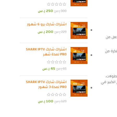
250
ر.س
300
ر.س
اشتراك شارك برو 6 شهور
200
ر.س
229
ر.س
جعل من
اشتراك شارك SHARK IPTV
كرة من
PRO لمدة شهر
45
ر.س
65
ر.س
بطولات.
وري السعودي 2024، مما يعكس تأثيرهم الكبير في
اشتراك شارك SHARK IPTV
PRO لمدة 3 شهور
100
ر.س
129
ر.س