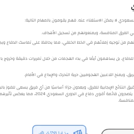
عودي لا يمكن الاستغناء عنه. فهم يقومون بالمهام التالية:
ي الفرق المنافسة، ويمنعونهم من تسجيل الأهداف.
كنهم من توجيه زملائهم في الخط الخلفي، مما يحافظ على تماسك الدفاع وي
دفاع، بل يساهمون أيضًا في بدء الهجمات من خلال تمريرات دقيقة وخروج بال
يق، ويمنح اللاعبين الهجوميين حرية التحرك والإبداع في الأمام.
لنتائج الإيجابية للفرق، ويعدون جزءًا أساسيًا من أي فريق يسعى للفوز بال
وفي الدوري السعودي 2024، يظهر المدافعون بأداء مميز، حيث يتصدرون قائمة أقوى دفاع في الد
لمنافسة.