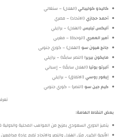
كاليدو كوليبالي
(الهلال) – سنغالي
أحمد حجازي
(الاتحاد) – مصري
أليكس تيليس
(الهلال) – برازيلي
أمير العمري
(الوحدة) – مغربي
جانج هيون سو
(الهلال) – كوري جنوبي
مايكون بيريرا
(النصر سابقًا) – برازيلي
ألبرتو بوتيا
(الهلال سابقًا) – إسباني
إيغور روسي
(الاتفاق) – برازيلي
كيم جين سو
(النصر) – كوري جنوبي
تعرف
بعض النقاط الهامة:
يتميز الدوري السعودي بمزيج من المواهب المحلية والدولية ف
الأندية الكبرى مثل الهلال والنصر والاتحاد تضم عادة مدافعين م