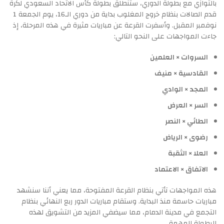
بالتوازي مع بطولة الدوري، ستنطلق بطولة كأس الاتحاد السعودي لكرة
قدم الصالات بنظام خروج المغلوب بداية من دوري الـ16، يوم الجمعة 1
نوفمبر المقبل. وأسفرت القرعة عن مباريات مثيرة في هذه المرحلة، إذ
جاءت المواجهات على النحو التالي:
السروات × العلمين
القادسية × منيف
المجد × الوادي
السر × العرض
الطائي × النصر
رضوى × الرياض
العلا × الثقبة
الاتفاق × الاعتماد
هذه المواجهات تأتي بنظام القرعة المفتوحة، مما يعني أننا سنشهد
مباريات حاسمة منذ البداية. وستقام مباريات الدور ربع النهائي بنظام
التجمع في مدينة الدمام، مما سيضفي المزيد من التشويق لهذه
البطولة المهمة.