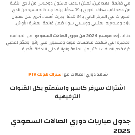
في قائمة الهدافين
، تمكن اللاعب مايكون دوجلاس من نادي الثقبة
من حصد لقب هداف الدوري بـ39 هدفًا. بينما جاء خالد سعيد من نادي
السروات في المركز الثاني بـ34 هدفًا، وبرزت أسماء أخرى مثل سفيان
يازاد وعبدالإله العتيبي وويسلي سوزا ضمن قائمة العشرة الأوائل.
ختامًا، يُعد
موسم 2024 من دوري الصالات السعودي
من المواسم
المميزة التي شهدت منافسات قوية ومستوى فني رائع، وقدّم لمحبي
كرة قدم الصالات الكثير من المتعة والإثارة حتى اللحظة الأخيرة.
شاهد دوري الصالات مع
اشتراك هولك IPTV
اشتراك سيرفر كاسبر
واستمتع بكل القنوات
الترفيهية
جدول مباريات دوري الصالات السعودي
2025