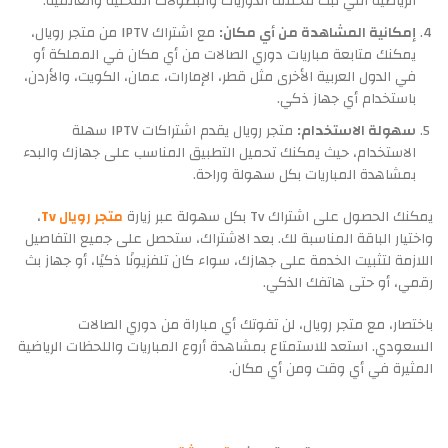
الرياضية التي تبث مختلف الدوريات والبطولات المحلية والعالمية.
إمكانية المشاهدة من أي مكان:
مع اشتراك IPTV من متجر رويال،
يمكنك متابعة مباريات دوري الصالات من أي مكان في المملكة أو
في الدول العربية الأخرى مثل قطر، الإمارات، عمان، الكويت، والأردن،
باستخدام أي جهاز ذكي.
سهولة الاستخدام:
متجر رويال يقدم اشتراكات IPTV سهلة
الاستخدام، حيث يمكنك تحميل التطبيق المناسب على جهازك والبدء
بمشاهدة المباريات بكل سهولة وراحة.
يمكنك الحصول على اشتراك Tv بكل سهولة عبر زيارة
متجر رويال Tv
،
واختيار الباقة المناسبة لك. بعد الاشتراك، ستحصل على جميع التفاصيل
اللازمة لتثبيت الخدمة على جهازك، سواء كان تلفزيونًا ذكيًا، أو جهاز بث
رقمي، أو حتى هاتفك الذكي.
باختصار، مع متجر رويال، لن تفوتك أي مباراة من دوري الصالات
السعودي. استعد للاستمتاع بمشاهدة أروع المباريات واللحظات الرياضية
المثيرة في أي وقت ومن أي مكان.