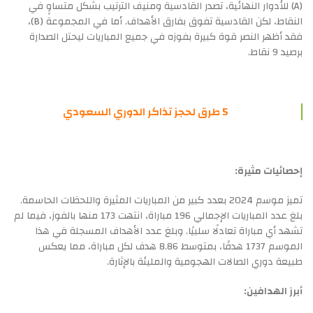
(A) للأدوار النهائية، تصدر القادسية ومنيف الترتيب بشكل متساوٍ في
النقاط، لكن القادسية تفوق بفارق الأهداف. أما في المجموعة (B)،
فقد أظهر النصر قوة كبيرة بفوزه في جميع المباريات ليحتل الصدارة
برصيد 9 نقاط.
5 طرق لحجز تذاكر الدوري السعودي
إحصائيات مثيرة:
تميز موسم 2024 بعدد كبير من المباريات المثيرة واللحظات الحاسمة.
بلغ عدد المباريات الإجمالي 196 مباراة، انتهت 173 منها بالفوز، فيما لم
تشهد أي مباراة تعادلًا سلبيًا. وبلغ عدد الأهداف المسجلة في هذا
الموسم 1737 هدفًا، بمتوسط 8.86 هدف لكل مباراة، مما يعكس
طبيعة دوري الصالات الهجومية والمليئة بالإثارة.
أبرز الهدافين: