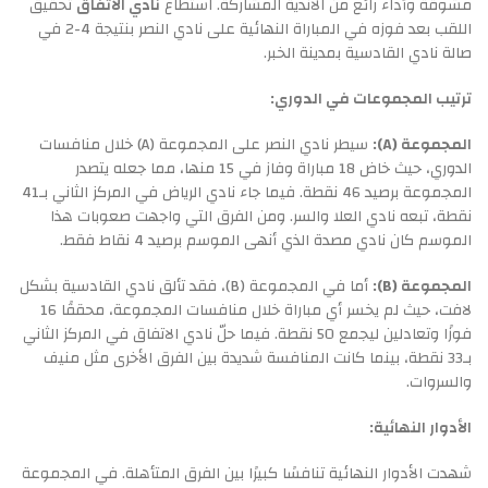
مشوقة وأداء رائع من الأندية المشاركة. استطاع
نادي الاتفاق
تحقيق
اللقب بعد فوزه في المباراة النهائية على نادي النصر بنتيجة 4-2 في
صالة نادي القادسية بمدينة الخبر.
ترتيب المجموعات في الدوري:
المجموعة (A):
سيطر نادي النصر على المجموعة (A) خلال منافسات
الدوري، حيث خاض 18 مباراة وفاز في 15 منها، مما جعله يتصدر
المجموعة برصيد 46 نقطة. فيما جاء نادي الرياض في المركز الثاني بـ41
نقطة، تبعه نادي العلا والسر. ومن الفرق التي واجهت صعوبات هذا
الموسم كان نادي مصدة الذي أنهى الموسم برصيد 4 نقاط فقط.
المجموعة (B):
أما في المجموعة (B)، فقد تألق نادي القادسية بشكل
لافت، حيث لم يخسر أي مباراة خلال منافسات المجموعة، محققًا 16
فوزًا وتعادلين ليجمع 50 نقطة. فيما حلّ نادي الاتفاق في المركز الثاني
بـ33 نقطة، بينما كانت المنافسة شديدة بين الفرق الأخرى مثل منيف
والسروات.
الأدوار النهائية:
شهدت الأدوار النهائية تنافسًا كبيرًا بين الفرق المتأهلة. في المجموعة