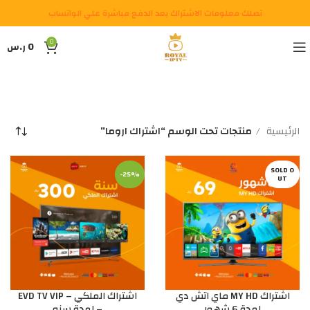
تصلك معلومات الاشتراك بعد الدفع مباشرة علي الواتساب
0
0
ر.س
الرئيسية
منتجات تحت الوسم “اشتراك اروما”
SOLD O
-25%
UT
اشتراك MY HD ماي اتش دي
اشتراك الملكي – EVD TV VIP
لمدة 6 شهور
– لمدة سنه