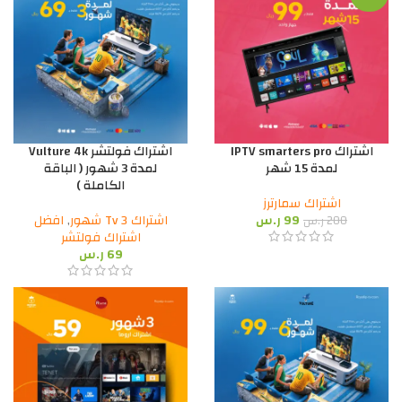
اشتراك IPTV smarters pro
اشتراك فولتشر Vulture 4k
لمدة 15 شهر
لمدة 3 شهور ( الباقة
الكاملة )
اشتراك سمارترز
99
ر.س
اشتراك Tv 3 شهور
,
افضل
200
ر.س
اشتراك فولتشر
69
ر.س