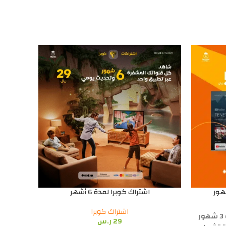
-50%
اشتراك كوبرا لمدة 6 أشهر
اشتراك كوبرا
مع اشتراك Aroma IPTV 4K لمدة 3 شهور
29
ر.س