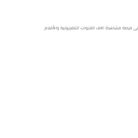
 الـIPTV المميزة ومن خلال اشتراك اروما ستحصل على فرصة مشاهدة آلاف القنوات التلفزيونية والأفلام