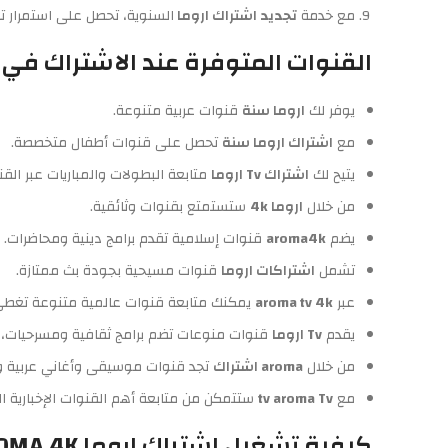
مع خدمة
تجديد اشتراك اروما
السنوية، تحصل على استمرار تا
القنوات المتوفرة عند الاشتراك في اشتراك اروما 
يوفر لك
اروما سنة
قنوات عربية متنوعة.
مع
اشتراك اروما سنة
تحصل على قنوات أطفال متخصصة.
يتيح لك
اشتراك Tv اروما
متابعة البطولات والمباريات عبر القنو
من خلال
اروما 4k
ستستمتع بقنوات وثائقية.
يضم
aroma4k
قنوات إسلامية تقدم برامج دينية ومحاضرات.
تشمل
اشتراكات اروما
قنوات مسيحية بجودة بث ممتازة.
عبر
aroma tv 4k
يمكنك متابعة قنوات عالمية متنوعة تغطي أو
يقدم
Tv اروما
قنوات منوعات تضم برامج ثقافية ومسرحيات،
من خلال
aroma اشتراك
تجد قنوات موسيقى وأغاني عربية وأ
مع
tv aroma Tv
ستتمكن من متابعة أهم القنوات الإخبارية ال
كيفية تشغيل اشتراك اروما AROMA 4K لمدة سنة عبر متجر رويال