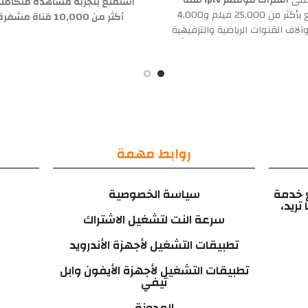
على
اشتراك فولتشر iptv سنة
استمتع بتجربة مشاهدة متكامل
واستمتع بأكثر من 25,000 فيلم و4,000
أكثر من 10,000 قناة م
اف القنوات الرياضية والترفيهية
مشفرة، إضافة إلى مكتبة ضخم
لى 4K. يوفر
vulture iptv
بثًا
آلاف الأفلام والمسلسلات الع
ا بدون تقطيع، مع دعم لأجهزة
والأجنبية بجودة 
ويد والآيفون والشاشات الذكية
تبحث عنه من قنوات رياضية وت
 عبر
vulture iptv app وvulture tv
ووثائقية ودينية وأطفال في مكا
 تفعيل فوري ودعم فني متواصل
بفضل البث المستقر والدعم ا
من
متجر رويال TV
.
المتواصل على مدار الساعة ي
الاستمتاع بخدمة سهلة الاست
روابط مهمة
ومتوافقة مع جميع الأجهزة، 
تحتاجه هو اتصال إنترنت لتبدأ ر
عالم من الترفيه بلا حدود
 خدمة
سياسة الخصوصية
تريد،
سرعة النت لتشغيل الاشتراك
تطبيقات التشغيل لأجهزة الأندرويد
تطبيقات التشغيل لأجهزة الأيفون وابل
تيفي
المدونة