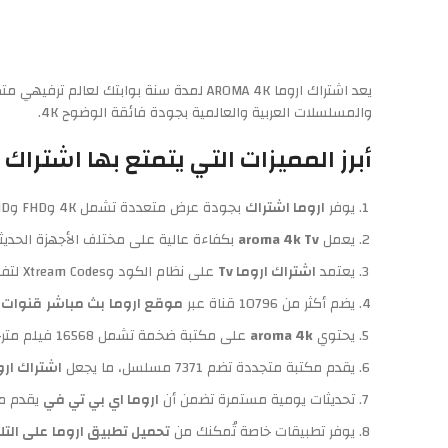
والمسلسلات العربية والعالمية بجودة فائقة الوضوح 4K.
أبرز المميزات التي يتمتع بها اشتراك اروما AROMA 4K 
يوفر
اروما اشتراك
بجودة عرض متعددة تشمل 4K وFHD وHD وSD لتجربة مشاهدة مميزة.
يعمل
aroma 4k Tv
بكفاءة عالية على مختلف الأجهزة الحدي
يعتمد
اشتراك اروما Tv
على نظام الكود وXtream Codes لتفعيل سلس وتشغيل مستقر بدون انقطاع.
يضم أكثر من 10796 قناة عبر
موقع اروما
بث مباشر
قنوات
ت
يحتوي
aroma 4k
على مكتبة ضخمة تشمل 16568 فيلم مترجم بجودة عالية لمختلف الأذواق.
يقدم مكتبة متجددة تضم 7371 مسلسل، ما يجعل
اشتراك اروما
تحديثات يومية مستمرة تضمن أن
اروما اي بي تي في
يقدم مح
يوفر تطبيقات خاصة تُمكنك من
تحميل تطبيق اروما
على التل