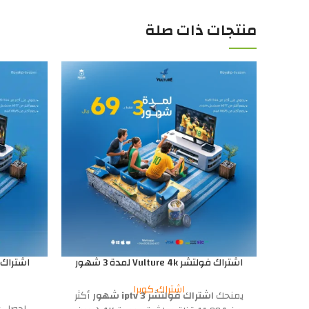
منتجات ذات صلة
اشتراك فولتشر Vulture 4k لمدة 3 شهور
اشتراك كوبرا
يمنحك
اشتراك فولتشر iptv 3 شهور
أكثر