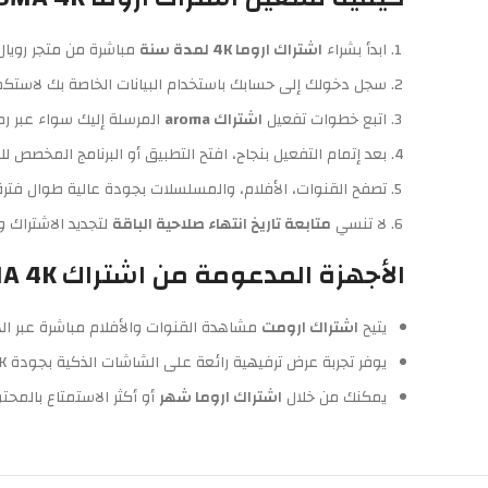
ابدأ بشراء
اشتراك اروما 4K لمدة سنة
مباشرة من متجر رويال
سجل دخولك إلى حسابك باستخدام البيانات الخاصة بك لاستكما
اتبع خطوات تفعيل
اشتراك aroma
المرسلة إليك سواء عبر رمز ا
بعد إتمام التفعيل بنجاح، افتح التطبيق أو البرنامج المخصص ل
تصفح القنوات، الأفلام، والمسلسلات بجودة عالية طوال فترة
لا تنسي
متابعة تاريخ انتهاء صلاحية الباقة
لتجديد الاشتراك و
الأجهزة المدعومة من اشتراك AROMA 4K لمدة سنة Tv
يتيح
اشتراك ارومت
مشاهدة القنوات والأفلام مباشرة عبر اله
يوفر تجربة عرض ترفيهية رائعة على الشاشات الذكية بجودة 4K لتعيش أجواء السينما في منزلك.
يمكنك من خلال
اشتراك اروما شهر
أو أكثر الاستمتاع بالمح