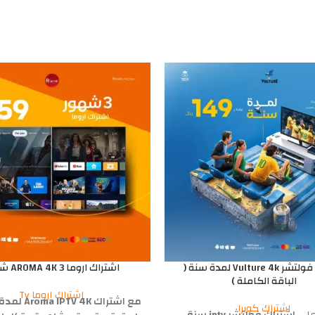
اشتراك فولتشر Vulture 4k لمدة سنة (
اشتراك اروما AROMA 4K 3 شهور
الباقة الكاملة )
اشتراك اروما Tv
اشتراك كوبرا