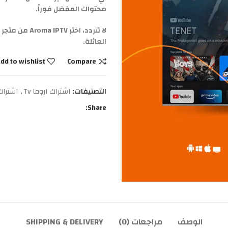
محتواك المفضل فوراً.
لا تتردد، اخت
العائلة.
dd to wishlist
Compare
التصنيفات:
اشتراك اروما Tv
,
اشتراك
Share:
الوصف
مراجعات (0)
SHIPPING & DELIVERY