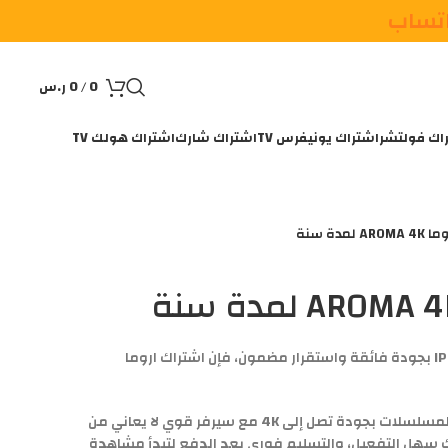
اتساب
0
/
0
ر.س
اك فولتشر
اشتراك يونيفرس TV
اشتراك شارك
اشتراك هولك TV
لمدة سنة
إذا كنت تبحث عن أفضل اشتراك IPTV بجودة فائقة واستقرار مضمون، فإن اشتراك اروما
استمتع بآلاف القنوات والأفلام والمسلسلات بجودة تصل إلى 4K مع سيرفر قوي لا يعاني من
ك سهل التفعيل، والتسليم فوري بعد الدفع لتبدأ مشاهدة