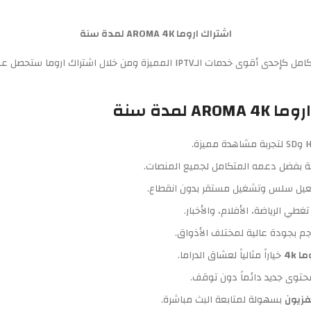
اشتراك اروما AROMA 4K لمدة سنة
يعد اشتراك اروما AROMA 4K لمدة سنة بوابتك لعالم ترفيهي متكامل كإحدى أقوى خدمات
لمدة سنة
ثة بفضل دعمه المتكامل لجميع المنصات.
غطي الرياضة، الأفلام، والأخبار.
 4k
خياراً مثالياً لعشاق الدراما.
توى جديد دائماً دون توقف.
فزيون
بسهولة لمتابعة البث مباشرة.