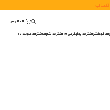
اتساب
0
/
0
ر.س
اك فولتشر
اشتراك يونيفرس TV
اشتراك شارك
اشتراك هولك TV