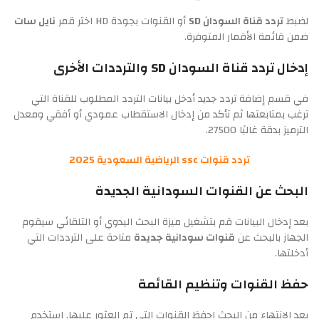
لضبط
تردد قناة السودان SD
أو القنوات بجودة HD اختر قمر
نايل سات
ضمن قائمة الأقمار المتوفرة.
إدخال
تردد قناة السودان SD
والترددات الأخرى
في قسم إضافة تردد جديد أدخل بيانات التردد المطلوب للقناة التي
ترغب بمتابعتها ثم تأكد من إدخال الاستقطاب عمودي أو أفقي ومعدل
الترميز بدقة غالبًا 27500.
تردد قنوات ssc الرياضية السعودية 2025
البحث عن القنوات السودانية الجديدة
بعد إدخال البيانات قم بتشغيل ميزة البحث اليدوي أو التلقائي سيقوم
الجهاز بالبحث عن
قنوات سودانية جديدة
متاحة على الترددات التي
أدخلتها.
حفظ القنوات وتنظيم القائمة
بعد الانتهاء من البحث احفظ القنوات التي تم العثور عليها. استخدم