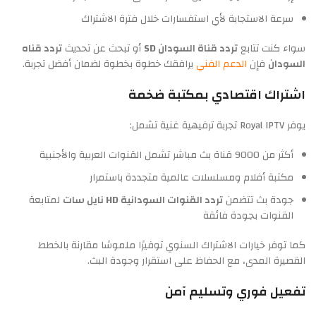
سرعة الاستجابة لأي استفسارات خلال فترة الاشتراك
سواء كنت تتابع
تردد قناة السودان SD
أو تبحث عن تحديث
تردد قناه
السودان
فإن
الدعم الفني
يرافقك خطوة بخطوة لضمان أفضل تجربة.
اشتراك اقتصادي بمكتبة ضخمة
يوفر Royal IPTV تجربة ترفيهية غنية تشمل:
أكثر من 9000 قناة بث مباشر تشمل القنوات العربية والأجنبية
مكتبة أفلام ومسلسلات عالمية متجددة باستمرار
جودة بث تتضمن
تردد القنوات السودانية HD نايل سات
لمتابعة
القنوات بجودة فائقة
كما توفر خيارات الاشتراك السنوي توفيرًا ملموسًا مقارنة بالخطط
القصيرة المدى، مع الحفاظ على استقرار وجودة البث.
تفعيل فوري وتسليم آمن