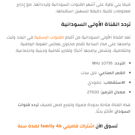
فيما يلي نظرة على أشهر القنوات السودانية وتردداتها، مع إدراج
معلومات تقنية دقيقة لتسهيل استقبالها.
تردد القناة الأولى السودانية
تعد القناة الأولى السودانية من أقدم
القنوات الرسمية
في البلاد وتبث
برامجها على مدار الساعة تقدم محتوى يعكس الهوية الوطنية
والثقافية، وتشمل برامجها أخبارًا وتقارير ثقافية ودينية واجتماعية.
التردد
: 10795 MHz
القمر الصناعي
: نايل سات
الاستقطاب
: عمودي
معدل الترميز
: 27500
هذه القناة متاحة بجودة مميزة وتندرج ضمن تصنيف
تردد قنوات
السودان
الأكثر بحثًا.
تسوق الآن
اشتراك فاميلي family 4k لمدة سنة