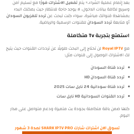
بعد إتمام عملية الشراء،= يتم
تفعيل الاشتراك فورًا
مع تسليم آمن
وسريع لكافة بيانات الدخول، لا يوجد حاجة للانتظار حيث يمكنك البدء
بمشاهدة قنواتك مباشرة، سواء كنت تبحث عن
تردد تلفزيون السودان
أو متابعة
تردد السودان
للقنوات الرسمية والرياضية.
استمتع بتجربة Tv متكاملة
مع
Royal IPTV
لن تحتاج إلى البحث طويلًا عن ترددات القنوات حيث يتيح
لك الاشتراك الوصول إلى قنوات مثل:
تردد قناة السودان
تردد قناة السودان HD
تردد قناة سودانية 24 نايل سات 2025
تردد القنوات السودانية HD نايل سات
كلها ضمن باقة متكاملة بجودة بث متميزة ودعم متواصل على مدار
اليوم.
تسوق الان اشتراك شارك SHARK IPTV PRO لمدة 3 شهور