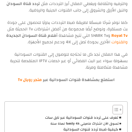
والترفيه والثقافة ويغطي المقال أبرز الترددات مثل
تردد قناة السودان
والنيل الأزرق والشروق إلى جانب القنوات الدينية والرياضية.
كما نوفر شرحًا مبسطًا لطريقة ضبط الترددات يدويًا للحصول على جودة
بث مستقرة، ونوضح أيضًا مجموعة من أفضل اشتراكات Tv الحديثة مثل
Royal Tv
وSHARK Tv التي تتيح مشاهدة
أفلام قناة السودان الجديدة
والقنوات
الأخرى بجودة تصل إلى 4K ودعم لجميع الأجهزة.
في هذا المقال تجد كل ما تحتاجه للوصول إلى القنوات السودانية
بسهولة سواء عبر البث الفضائي أو عبر خدمات IPTV المتقدمة لتجربة
مشاهدة متكاملة ومرنة.
استمتع بمشاهدة قنوات السودانية عبر
متجر رويال Tv
تعرف على تردد قنوات السودانية عبر نايل سات
تسوق الآن اشتراك فاميلي family 4k لمدة سنة
كيفية ضبط تردد قنوات السودانية