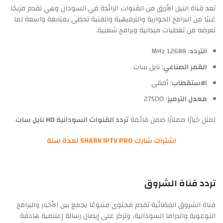
تعد قناة النيل الأزرق من القنوات الرائدة في السودان وهي تقدم مزيجًا
غنيًا من البرامج الحوارية والترفيهية والفنية تحظى بمتابعة واسعة لما
تعرضه من تغطيات ميدانية وبرامج شعبية.
التردد
: 12688 MHz
القمر الصناعي
: نايل سات
الاستقطاب
: أفقي
معدل الترميز
: 27500
تمثل خيارًا ممتازًا ضمن قائمة
تردد القنوات السودانية HD نايل سات
.
اشتراك شارك SHARK IPTV PRO لمدة سنة
تردد قناة الشروق
قناة الشروق الفضائية تقدم محتوى متنوعًا يجمع بين الأخبار والبرامج
التوعوية والدراما السودانية، وتركز على إيصال رسالة إعلامية هادفة