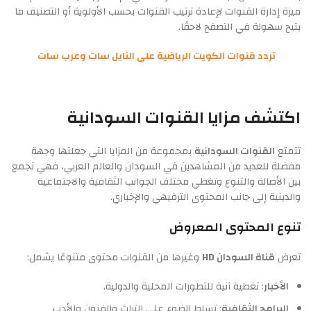
ميزة إدارة القنوات لإعادة ترتيب القنوات بحسب الأولوية أو التصنيف ما
يتيح سهولة في التصفح لاحقًا.
تردد قنوات الكويت الرياضية على النايل سات وعرب سات
اكتشف مزايا القنوات السودانية
تتمتع
القنوات السودانية
بمجموعة من المزايا التي جعلتها وجهة
مفضلة للعديد من المشاهدين في السودان والعالم العربي، فهي تجمع
بين الأصالة والتنوع وتغطي مختلف الجوانب الثقافية والاجتماعية
والدينية إلى جانب المحتوى الترفيهي والإخباري.
تنوع المحتوى المعروض
تعرض
قناة السودان HD
وغيرها من القنوات محتوى متنوعًا يشمل:
الأخبار
: تغطية آنية للتطورات المحلية والدولية.
البرامج الثقافية
: تسلط الضوء على التراث والفنون والأدب