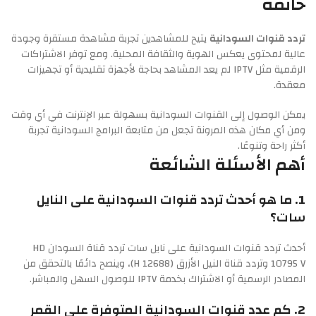
خاتمة
تردد قنوات السودانية
يتيح للمشاهدين تجربة مشاهدة مستقرة وجودة
عالية لمحتوى يعكس الهوية والثقافة المحلية. ومع توفر الاشتراكات
الرقمية مثل IPTV لم يعد المشاهد بحاجة لأجهزة تقليدية أو تجهيزات
معقدة.
يمكن الوصول إلى القنوات السودانية بسهولة عبر الإنترنت في أي وقت
ومن أي مكان هذه المرونة تجعل من متابعة البرامج السودانية تجربة
أكثر راحة وتنوعًا.
أهم الأسئلة الشائعة
1. ما هو أحدث تردد قنوات السودانية على النايل
سات؟
أحدث تردد قنوات السودانية على نايل سات تردد قناة السودان HD
10795 V وتردد قناة النيل الأزرق (12688 H)، وينصح دائمًا بالتحقق من
المصادر الرسمية أو الاشتراك بخدمة IPTV للوصول السهل والمباشر.
2. كم عدد قنوات السودانية المتوفرة على القمر