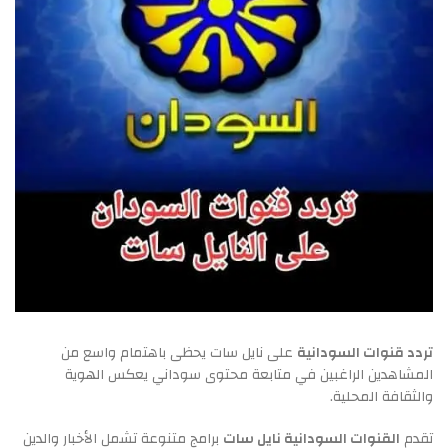
تردد قنوات السودانية
على نايل سات يحظى باهتمام واسع من
المشاهدين الراغبين في متابعة محتوى سوداني يعكس الهوية
والثقافة المحلية.
تقدم
القنوات السودانية نايل سات
برامج متنوعة تشمل الأخبار والدين