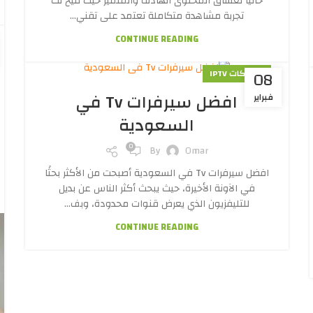
حاليًا لعشاق المحتوى الهادف والمتميز حيث تتيح لك
تجربة مشاهدة متكاملة تعتمد على تقني...
CONTINUE READING
08
اشتراكات IPTV
افضل سيرفرات Tv في
فبراير
السعودية
0
By
Omar
افضل سيرفرات Tv في السعودية أصبحت من الأكثر بحثًا
في الآونة الأخيرة، حيث يبحث أكثر الناس عن بديل
للتليفزيون الذي يعرض قنوات محدودة، وبف...
CONTINUE READING