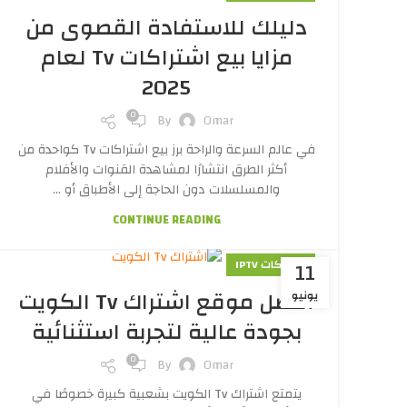
دليلك للاستفادة القصوى من
مزايا بيع اشتراكات Tv لعام
2025
0
By
Omar
في عالم السرعة والراحة برز بيع اشتراكات Tv كواحدة من
أكثر الطرق انتشارًا لمشاهدة القنوات والأفلام
والمسلسلات دون الحاجة إلى الأطباق أو ...
CONTINUE READING
11
اشتراكات IPTV
أفضل موقع اشتراك Tv الكويت
يونيو
بجودة عالية لتجربة استثنائية
0
By
Omar
يتمتع اشتراك Tv الكويت بشعبية كبيرة خصوصًا في