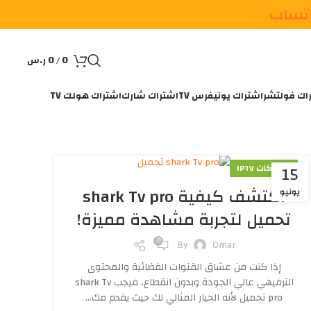
اتساب
0
/
0
ر.س
اك فولتشر
اشتراك يونيفرس TV
اشتراك شارك
اشتراك هولك TV
15
اشتراكات IPTV
اكتشف كيفية shark Tv pro
يونيو
تحميل لتجربة مشاهدة مميزة!
0
By
Omar
إذا كنت من عشاق القنوات الفضائية والمحتوى
الترفيهي عالي الجودة وبدون انقطاع، فيجب shark Tv
pro تحميل لأنه الخيار المثالي لك حيث يقدم مك...