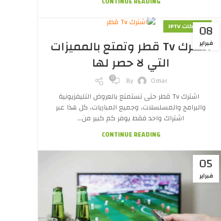
CONTINUE READING
08
اشتراكات IPTV
اشترك Tv قطر وتمتع بالمميزات
فبراير
التي لا حصر لها
0
By
Omar
اشترك Tv قطر حتى تستمتع بالعروض التليفزيونية
والبرامج والمسلسلات، وجميع المباريات، كل هذا عبر
اشتراك واحد فقط يوفر كم كبير من...
CONTINUE READING
05
فبراير