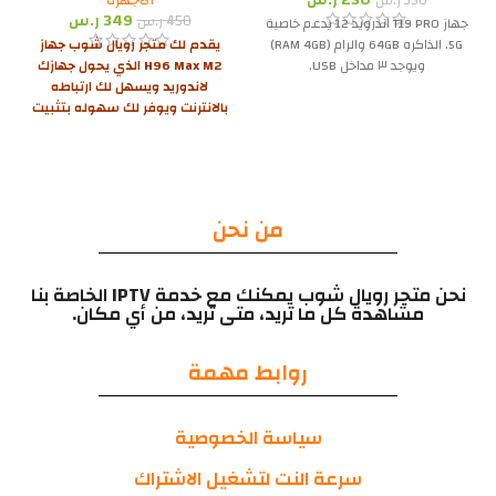
350
ر.س
349
ر.س
450
ر.س
جهاز T19 PRO اندرويد 12 يدعم خاصية
5G. الذاكره 64GB والرام (RAM 4GB)
يقدم لك
متجر رويال شوب
جهاز
ويوجد ٣ مداخل USB.
H96 Max M2 الذي يحول جهازك
لاندوريد ويسهل لك ارتباطه
بالانترنت ويوفر لك سهوله بتثبيت
التطبيقات المختلفة والتمتع
بخدمات جوجل كامله وحرصا منا
على حصولك على تجربة مميزه
نوفر لك اشتراكين قنوات هدية
مجانيه لمدة عام
من نحن
نحن متجر رويال شوب يمكنك مع خدمة IPTV الخاصة بنا
مشاهدة كل ما تريد، متى تريد، من أي مكان.
روابط مهمة
سياسة الخصوصية
سرعة النت لتشغيل الاشتراك