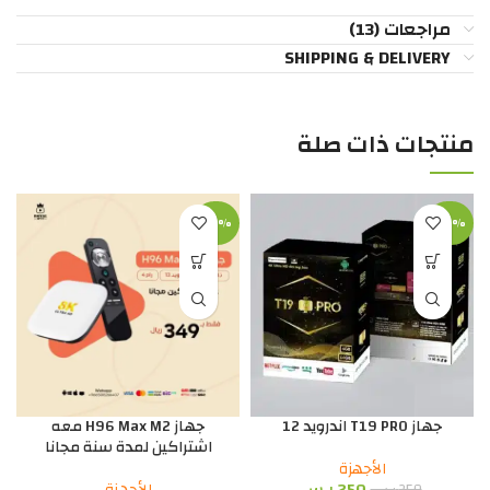
مراجعات (13)
SHIPPING & DELIVERY
منتجات ذات صلة
-22%
-29%
جهاز T19 PRO اندرويد 12
جهاز H96 Max M2 معه
اشتراكين لمدة سنة مجانا
الأجهزة
250
ر.س
الأجهزة