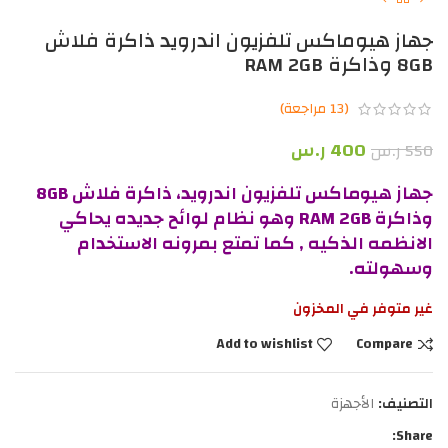
جهاز هيوماكس تلفزيون اندرويد ذاكرة فلاش
8GB وذاكرة RAM 2GB
(
13
مراجعة)
400
ر.س
550
ر.س
جهاز هيوماكس تلفزيون اندرويد، ذاكرة فلاش 8GB
وذاكرة RAM 2GB وهو نظام لوائح جديده يحاكي
الانظمه الذكيه , كما تمتع بمرونه الاستخدام
وسهولته.
غير متوفر في المخزون
Add to wishlist
Compare
التصنيف:
الأجهزة
Share: